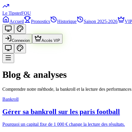
Le Tipster
FOU
Accueil
Pronostics
Historique
Saison 2025-2026
VI
Connexion
Accès VIP
Blog & analyses
Comprendre notre méthode, la bankroll et la lecture des performances
Bankroll
Gérer sa bankroll sur les paris football
Pourquoi un capital fixe de 1 000 € change la lecture des résultats.