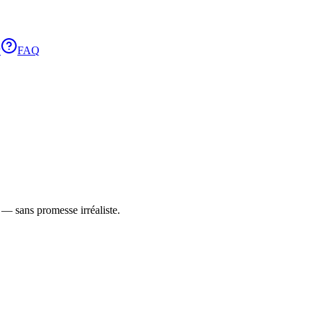
P
FAQ
 — sans promesse irréaliste.