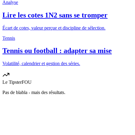
Analyse
Lire les cotes 1N2 sans se tromper
Écart de cotes, valeur perçue et discipline de sélection.
Tennis
Tennis ou football : adapter sa mise
Volatilité, calendrier et gestion des séries.
Le Tipster
FOU
Pas de blabla - mais des résultats.