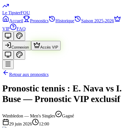
Le Tipster
FOU
Accueil
Pronostics
Historique
Saison 2025-2026
VIP
FAQ
Connexion
Accès VIP
Retour aux pronostics
Pronostic
tennis
:
E. Nava
vs
I.
Buse
—
Pronostic VIP exclusif
Wimbledon — Men's Singles
Gagné
29 juin 2026
12:00