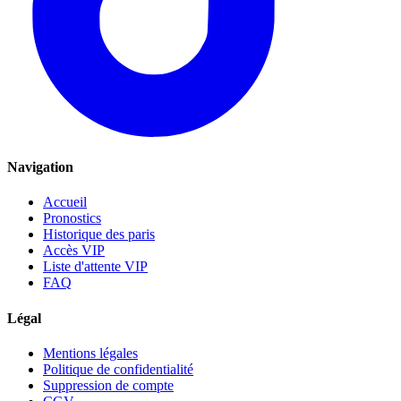
Navigation
Accueil
Pronostics
Historique des paris
Accès VIP
Liste d'attente VIP
FAQ
Légal
Mentions légales
Politique de confidentialité
Suppression de compte