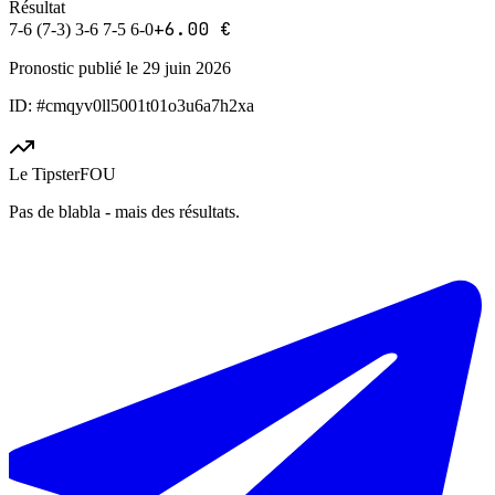
Résultat
+
6.00
€
7-6 (7-3) 3-6 7-5 6-0
Pronostic publié le
29 juin 2026
ID: #
cmqyv0ll5001t01o3u6a7h2xa
Le Tipster
FOU
Pas de blabla - mais des résultats.