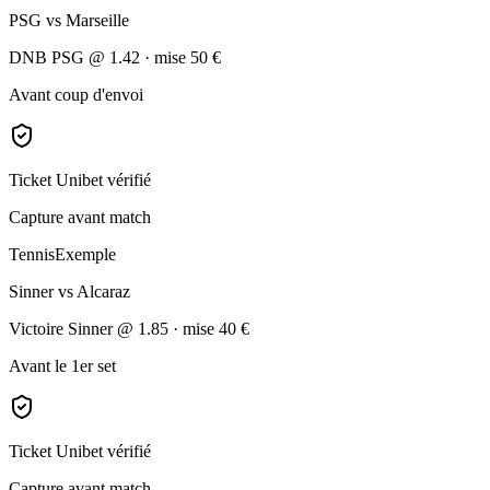
PSG vs Marseille
DNB PSG
@
1.42
· mise
50
€
Avant coup d'envoi
Ticket Unibet vérifié
Capture avant match
Tennis
Exemple
Sinner vs Alcaraz
Victoire Sinner
@
1.85
· mise
40
€
Avant le 1er set
Ticket Unibet vérifié
Capture avant match