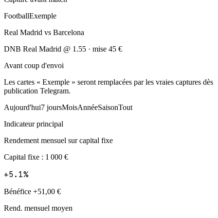
Football
Exemple
Real Madrid vs Barcelona
DNB Real Madrid
@
1.55
· mise
45
€
Avant coup d'envoi
Les cartes « Exemple » seront remplacées par les vraies captures dès
publication Telegram.
Aujourd'hui
7 jours
Mois
Année
Saison
Tout
Indicateur principal
Rendement mensuel sur capital fixe
Capital fixe : 1 000 €
+5.1%
Bénéfice
+51,00 €
Rend. mensuel moyen