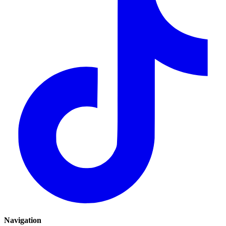
Navigation