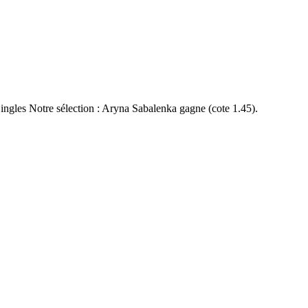
les Notre sélection : Aryna Sabalenka gagne (cote 1.45).