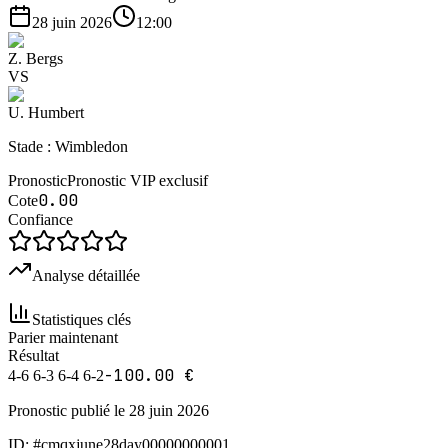
28 juin 2026
12:00
Z. Bergs
VS
U. Humbert
Stade :
Wimbledon
Pronostic
Pronostic VIP exclusif
0.00
Cote
Confiance
Analyse détaillée
Statistiques clés
Parier maintenant
Résultat
-100.00
€
4-6 6-3 6-4 6-2
Pronostic publié le
28 juin 2026
ID: #
cmqxjune28day00000000001