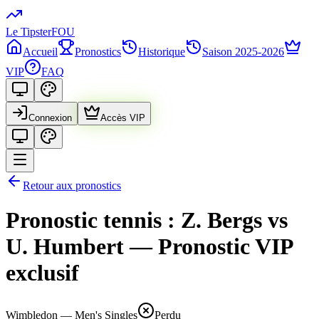
Le Tipster
FOU
Accueil
Pronostics
Historique
Saison 2025-2026
VIP
FAQ
Connexion
Accès VIP
Retour aux pronostics
Pronostic
tennis
:
Z. Bergs
vs
U. Humbert
—
Pronostic VIP
exclusif
Wimbledon — Men's Singles
Perdu