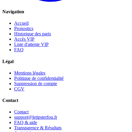
Navigation
Accueil
Pronostics
Historique des paris
Accès VIP
Liste d'attente VIP
FAQ
Légal
Mentions légales
Politique de confidentialité
Suppression de compte
CGV
Contact
Contact
support@letipsterfou.fr
FAQ & aide
Transparence & Résultats