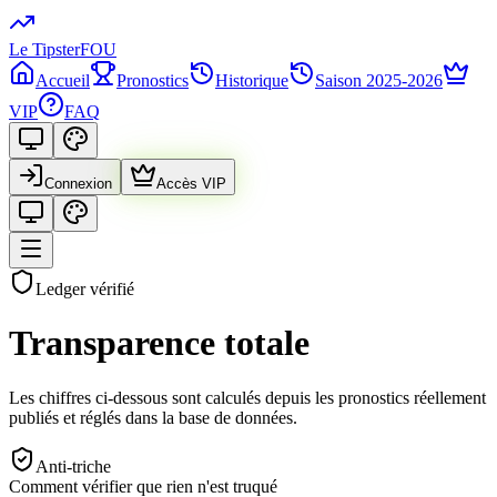
Le Tipster
FOU
Accueil
Pronostics
Historique
Saison 2025-2026
VIP
FAQ
Connexion
Accès VIP
Ledger vérifié
Transparence totale
Les chiffres ci-dessous sont calculés depuis les pronostics réellement
publiés et réglés dans la base de données.
Anti-triche
Comment vérifier que rien n'est truqué