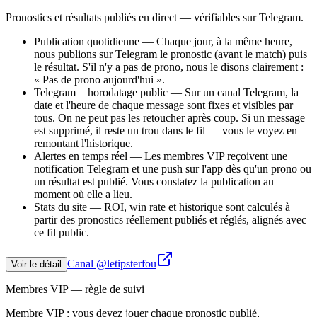
Pronostics et résultats publiés en direct — vérifiables sur Telegram.
Publication quotidienne
—
Chaque jour, à la même heure,
nous publions sur Telegram le pronostic (avant le match) puis
le résultat. S'il n'y a pas de prono, nous le disons clairement :
« Pas de prono aujourd'hui ».
Telegram = horodatage public
—
Sur un canal Telegram, la
date et l'heure de chaque message sont fixes et visibles par
tous. On ne peut pas les retoucher après coup. Si un message
est supprimé, il reste un trou dans le fil — vous le voyez en
remontant l'historique.
Alertes en temps réel
—
Les membres VIP reçoivent une
notification Telegram et une push sur l'app dès qu'un prono ou
un résultat est publié. Vous constatez la publication au
moment où elle a lieu.
Stats du site
—
ROI, win rate et historique sont calculés à
partir des pronostics réellement publiés et réglés, alignés avec
ce fil public.
Canal
@letipsterfou
Voir le détail
Membres VIP — règle de suivi
Membre VIP : vous devez jouer chaque pronostic publié,