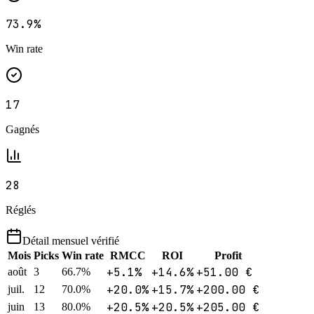
73.9
%
Win rate
17
Gagnés
28
Réglés
Détail mensuel vérifié
Mois
Picks
Win rate
RMCC
ROI
Profit
+5.1%
+
14.6
%
+
51.00
€
août
3
66.7
%
+20.0%
+
15.7
%
+
200.00
€
juil.
12
70.0
%
+20.5%
+
20.5
%
+
205.00
€
juin
13
80.0
%