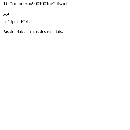
ID: #
cmpm9zux9001601og5rtiwmfr
Le Tipster
FOU
Pas de blabla - mais des résultats.