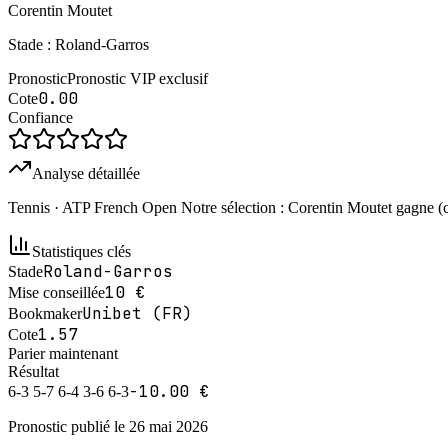
Corentin Moutet
Stade :
Roland-Garros
Pronostic
Pronostic VIP exclusif
0.00
Cote
Confiance
Analyse détaillée
Tennis · ATP French Open Notre sélection : Corentin Moutet gagne (
Statistiques clés
Roland-Garros
Stade
10 €
Mise conseillée
Unibet (FR)
Bookmaker
1.57
Cote
Parier maintenant
Résultat
-10.00
€
6-3 5-7 6-4 3-6 6-3
Pronostic publié le
26 mai 2026