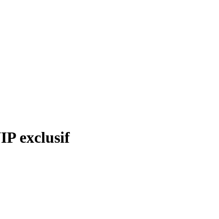
IP exclusif