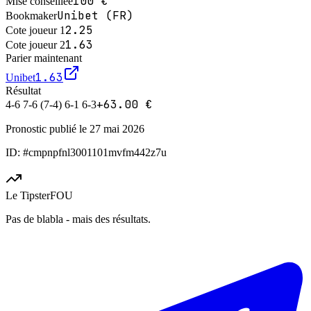
100 €
Mise conseillée
Unibet (FR)
Bookmaker
2.25
Cote joueur 1
1.63
Cote joueur 2
Parier maintenant
1.63
Unibet
Résultat
+
63.00
€
4-6 7-6 (7-4) 6-1 6-3
Pronostic publié le
27 mai 2026
ID: #
cmpnpfnl3001101mvfm442z7u
Le Tipster
FOU
Pas de blabla - mais des résultats.