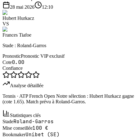
28 mai 2026
12:10
Hubert Hurkacz
VS
Frances Tiafoe
Stade :
Roland-Garros
Pronostic
Pronostic VIP exclusif
0.00
Cote
Confiance
Analyse détaillée
Tennis · ATP French Open Notre sélection : Hubert Hurkacz gagne
(cote 1.65). Match prévu à Roland-Garros.
Statistiques clés
Roland-Garros
Stade
100 €
Mise conseillée
Unibet (SE)
Bookmaker