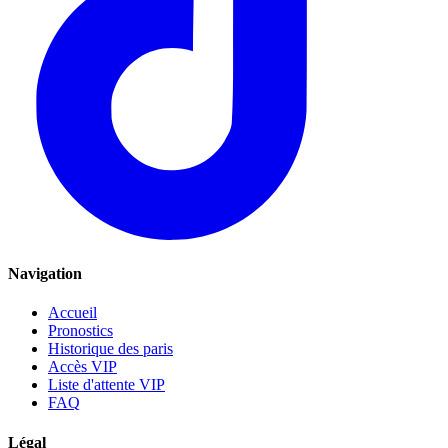
Navigation
Accueil
Pronostics
Historique des paris
Accès VIP
Liste d'attente VIP
FAQ
Légal