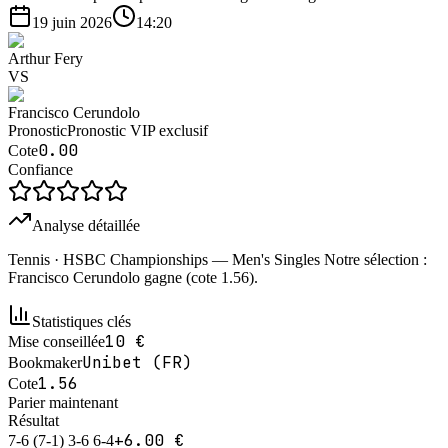
19 juin 2026
14:20
Arthur Fery
VS
Francisco Cerundolo
Pronostic
Pronostic VIP exclusif
0.00
Cote
Confiance
Analyse détaillée
Tennis · HSBC Championships — Men's Singles Notre sélection :
Francisco Cerundolo gagne (cote 1.56).
Statistiques clés
10 €
Mise conseillée
Unibet (FR)
Bookmaker
1.56
Cote
Parier maintenant
Résultat
+
6.00
€
7-6 (7-1) 3-6 6-4