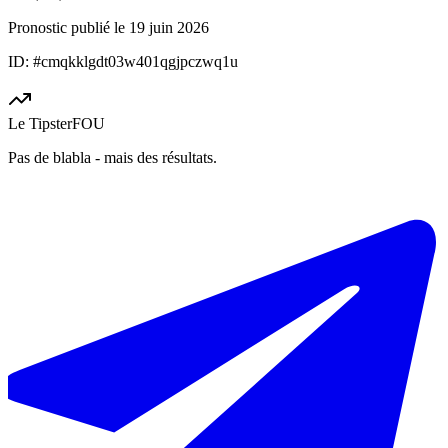
Pronostic publié le
19 juin 2026
ID: #
cmqkklgdt03w401qgjpczwq1u
Le Tipster
FOU
Pas de blabla - mais des résultats.