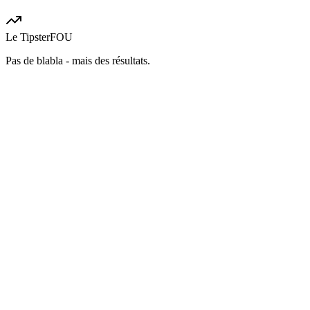
Le Tipster
FOU
Pas de blabla - mais des résultats.