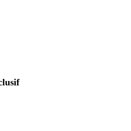
lusif