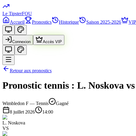
Le Tipster
FOU
Accueil
Pronostics
Historique
Saison 2025-2026
VI
Connexion
Accès VIP
Retour aux pronostics
Pronostic
tennis
:
L. Noskova
v
Wimbledon F — Tennis
Gagné
8 juillet 2026
14:00
L. Noskova
VS