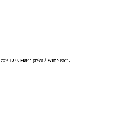
 cote 1.60. Match prévu à Wimbledon.